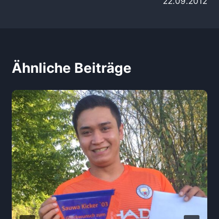
22.09.2012
Ähnliche Beiträge