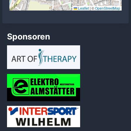
Leaflet
|
©
OpenStreetMap
Sponsoren