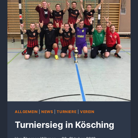
ALLGEMEIN
|
NEWS
|
TURNIERE
|
VEREIN
Turniersieg in Kösching