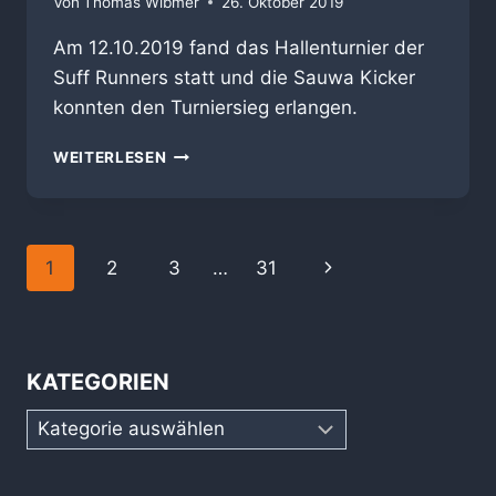
Von
Thomas Wibmer
26. Oktober 2019
Am 12.10.2019 fand das Hallenturnier der
Suff Runners statt und die Sauwa Kicker
konnten den Turniersieg erlangen.
TURNIERSIEG
WEITERLESEN
IN
KÖSCHING
Seitennavigation
Nächste
1
2
3
…
31
Seite
KATEGORIEN
Kategorien