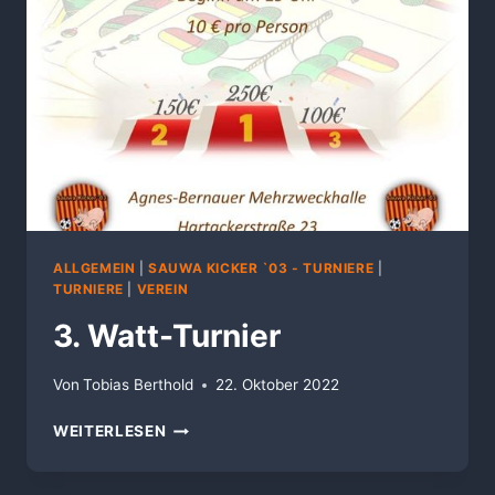
ALLGEMEIN
|
SAUWA KICKER `03 - TURNIERE
|
TURNIERE
|
VEREIN
3. Watt-Turnier
Von
Tobias Berthold
22. Oktober 2022
3.
WEITERLESEN
WATT-
TURNIER