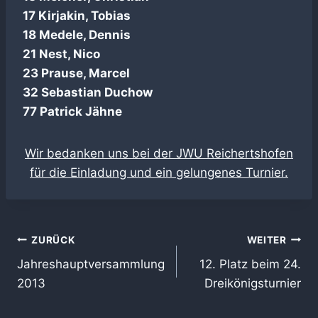
17 Kirjakin, Tobias
18 Medele, Dennis
21 Nest, Nico
23 Prause, Marcel
32 Sebastian Duchow
77 Patrick Jähne
Wir bedanken uns bei der JWU Reichertshofen
für die Einladung und ein gelungenes Turnier.
Beitragsnavigation
ZURÜCK
WEITER
Jahreshauptversammlung
12. Platz beim 24.
2013
Dreikönigsturnier