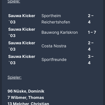
Spiele:
Sauwa Kicker
Sportheim
2 –
`03
Reichertshofen
4
Sauwa Kicker
Bauwong Karlskron
1 – 7
`03
Sauwa Kicker
2 –
Costa Nostra
`03
4
Sauwa Kicker
3 –
Sportfreunde
`03
4
Spieler:
96 Nüske, Dominik
7 Wibmer, Thomas
13 Melcher, Christian