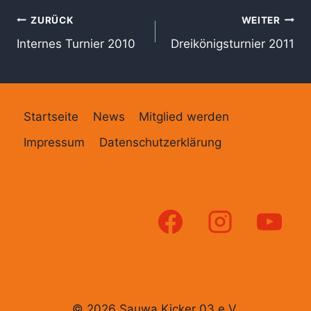
Beitragsnavigation
ZURÜCK
WEITER
Internes Turnier 2010
Dreikönigsturnier 2011
Startseite
News
Mitglied werden
Impressum
Datenschutzerklärung
© 2026 Sauwa Kicker 03 e.V.