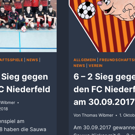
AFTSSPIELE
|
NEWS
|
ALLGEMEIN
|
FREUNDSCHAFTSS
NEWS
|
VEREIN
9 Sieg gegen
6 – 2 Sieg geg
C Niederfeld
den FC Nieder
am 30.09.201
 Wibmer
2018
Von
Thomas Wibmer
1. Okto
enspiel am
Am 30.09.2017 gewanne
8 haben die Sauwa