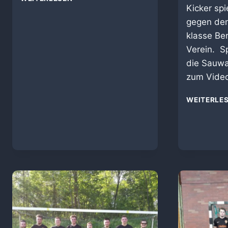
GROSSE B
Kicker spi
ENEFIZ F
gegen den
USSBALLSPIEL AM
klasse Be
22
Verein. S
.05.22
die Sauwa
zum Vide
WEITERLE