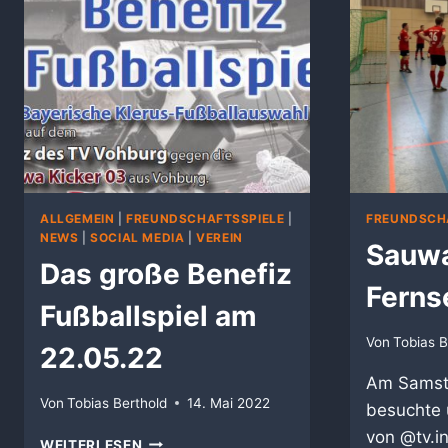
ALLGEMEIN
|
FREUNDSCHAFTSSPIELE
|
FREUNDSCH
NEWS
|
SOCIAL MEDIA
|
VEREIN
Sauwa
Das große Benefiz
Ferns
Fußballspiel am
Von
Tobias B
22.05.22
Am Samsta
Von
Tobias Berthold
14. Mai 2022
besuchte
von @tv.i
DAS
WEITERLESEN