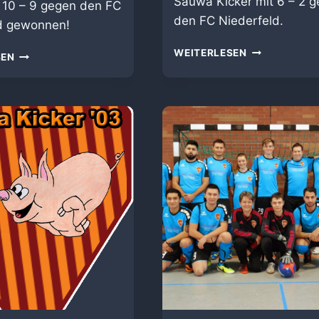
Sauwa Kicker mit 6 – 2 
t 10 – 9 gegen den FC
den FC Niederfeld.
ld gewonnen!
6
WEITERLESEN
10
SEN
–
–
2
9
SIEG
SIEG
GEGEN
GEGEN
DEN
DEN
FC
FC
NIEDERFELD
NIEDERFELD
AM
30.09.2017