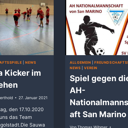
AFTSSPIELE
|
NEWS
ALLGEMEIN
|
FREUNDSCHAFTSS
NEWS
|
VEREIN
 Kicker im
Spiel gegen di
ehen
AH-
erthold
27. Januar 2021
Nationalmann
g, den 17.10.2020
aft San Marino
 uns das Team
ngolstadt.Die Sauwa
Von
Thomas Wibmer