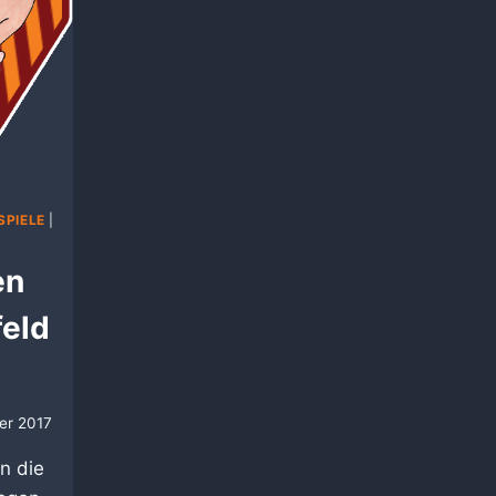
PIELE
|
en
feld
7
ber 2017
n die