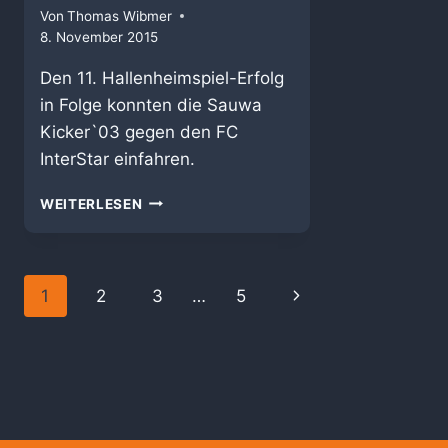
Von
Thomas Wibmer
8. November 2015
Den 11. Hallenheimspiel-Erfolg
in Folge konnten die Sauwa
Kicker`03 gegen den FC
InterStar einfahren.
21
WEITERLESEN
–
9
ERFOLG
GEGEN
Seitennavigation
Nächste
1
2
3
…
5
FC
INTERSTAR
Seite