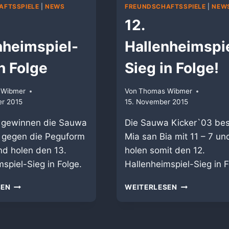
AFTSSPIELE
|
NEWS
FREUNDSCHAFTSSPIELE
|
NEW
12.
nheimspiel-
Hallenheimspi
n Folge
Sieg in Folge!
 Wibmer
Von
Thomas Wibmer
r 2015
15. November 2015
7 gewinnen die Sauwa
Die Sauwa Kicker`03 be
 gegen die Peguform
Mia san Bia mit 11 – 7 un
nd holen den 13.
holen somit den 12.
spiel-Sieg in Folge.
Hallenheimspiel-Sieg in F
13.
12.
SEN
WEITERLESEN
HALLENHEIMSPIEL-
HALLENHEIMS
SIEG
SIEG
IN
IN
FOLGE
FOLGE!