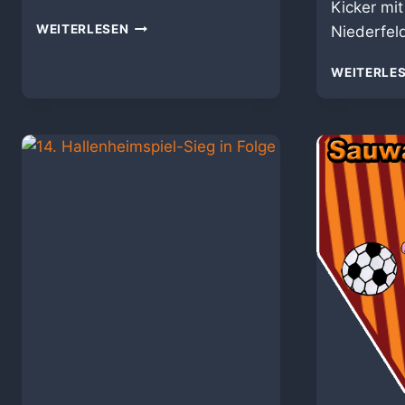
Kicker mi
6
WEITERLESEN
Niederfe
–
6
WEITERLE
GEGEN
DIE
SCHANZER
SELCEAO