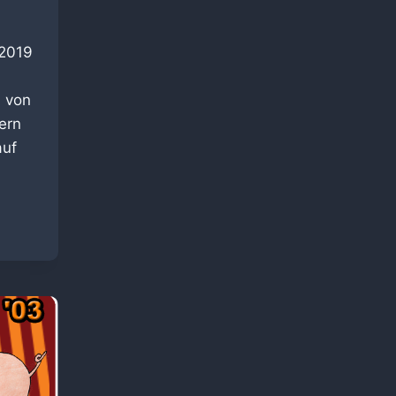
.2019
 von
ern
auf
NNSCHAFT