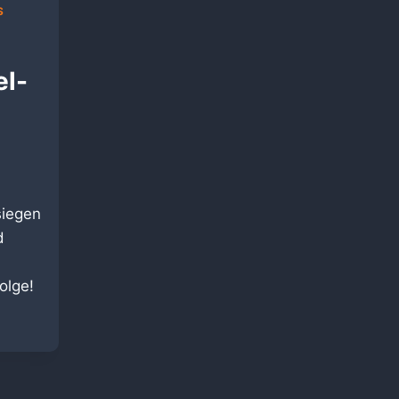
S
el-
siegen
d
olge!
PIEL-