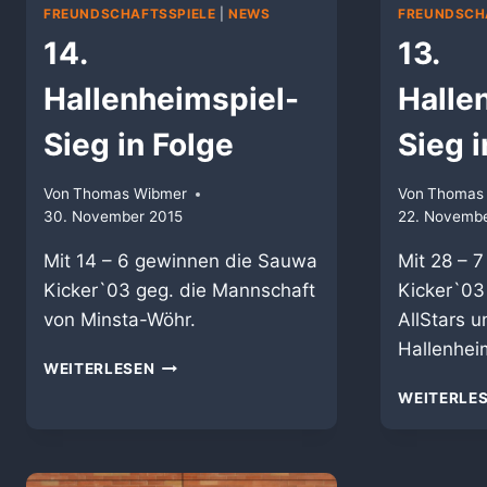
FREUNDSCHAFTSSPIELE
|
NEWS
FREUNDSCH
14.
13.
Hallenheimspiel-
Halle
Sieg in Folge
Sieg i
Von
Thomas Wibmer
Von
Thomas
30. November 2015
22. Novembe
Mit 14 – 6 gewinnen die Sauwa
Mit 28 – 
Kicker`03 geg. die Mannschaft
Kicker`03
von Minsta-Wöhr.
AllStars u
Hallenheim
14.
WEITERLESEN
HALLENHEIMSPIEL-
WEITERLE
SIEG
IN
FOLGE