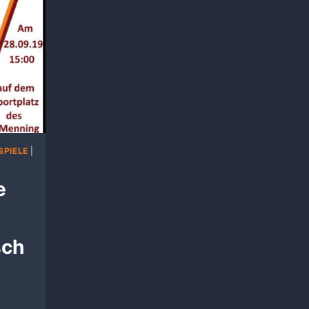
PIELE
|
e
sch