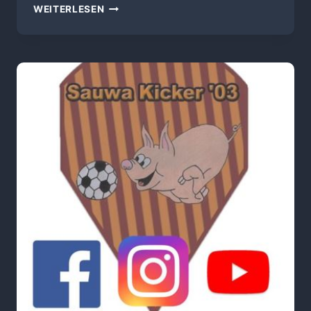
DAS
WEITERLESEN
GROSSE B
ENEFIZ F
USSBALLSPIEL AM
22
.05.22