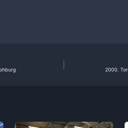
tion
Vohburg
2000. Tor