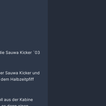
die Sauwa Kicker `03
der Sauwa Kicker und
 dem Halbzeitpfiff
ll aus der Kabine
b es dann einen