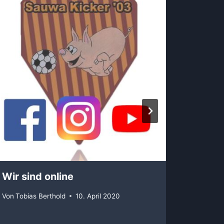
Wir sind online
Turnie
Von
Tobias Berthold
10. April 2020
Von
Thom