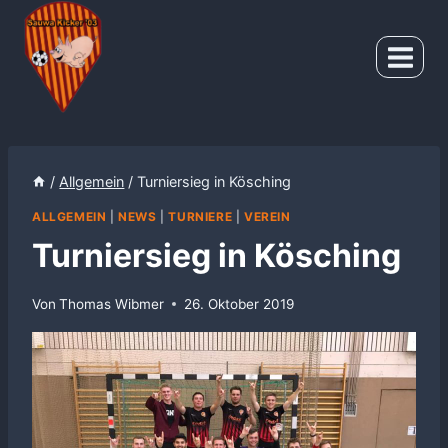
Zum
Inhalt
springen
/
Allgemein
/
Turniersieg in Kösching
ALLGEMEIN
|
NEWS
|
TURNIERE
|
VEREIN
Turniersieg in Kösching
Von
Thomas Wibmer
26. Oktober 2019