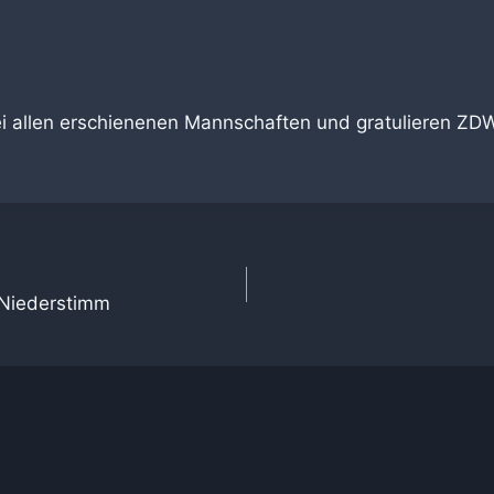
i allen erschienenen Mannschaften und gratulieren ZD
tion
 Niederstimm