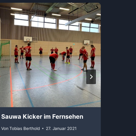
Sauwa Kicker im Fernsehen
Wir si
Von
Tobias Berthold
27. Januar 2021
Von
Tobi