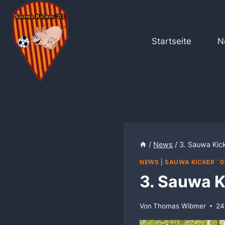
Zum
Inhalt
springen
Startseite
N
/
News
/
3. Sauwa Kic
NEWS
|
SAUWA KICKER `0
3. Sauwa K
Von
Thomas Wibmer
24