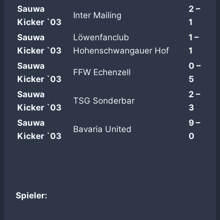
Sauwa
2 –
Inter Mailing
Kicker `03
1
Sauwa
Löwenfanclub
1 –
Kicker `03
Hohenschwangauer Hof
1
Sauwa
0 –
FFW Echenzell
Kicker `03
5
Sauwa
2 –
TSG Sonderbar
Kicker `03
3
Sauwa
9 –
Bavaria United
Kicker `03
0
Spieler: