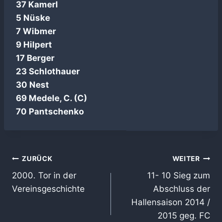
37 Kamerl
5 Nüske
7 Wibmer
9 Hilpert
17 Berger
23 Schlothauer
30 Nest
69 Medele, C. (C)
70 Pantschenko
Beitragsnavigation
ZURÜCK
WEITER
2000. Tor in der
11- 10 Sieg zum
Vereinsgeschichte
Abschluss der
Hallensaison 2014 /
2015 geg. FC