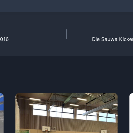
tion
2016
Die Sauwa Kicker