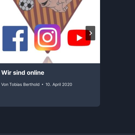
Wir sind online
Turnie
Von
Tobias Berthold
10. April 2020
Von
Thom