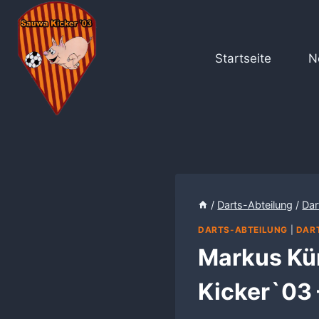
Zum
Inhalt
springen
Startseite
N
/
Darts-Abteilung
/
Dar
DARTS-ABTEILUNG
|
DART
Markus Kür
Kicker`03 