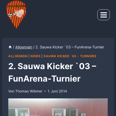
Zum
Inhalt
springen
/
Allgemein
/
2. Sauwa Kicker `03 – FunArena-Turnier
ALLGEMEIN
|
NEWS
|
SAUWA KICKER `03 - TURNIERE
2. Sauwa Kicker `03 –
FunArena-Turnier
Von
Thomas Wibmer
1. Juni 2014