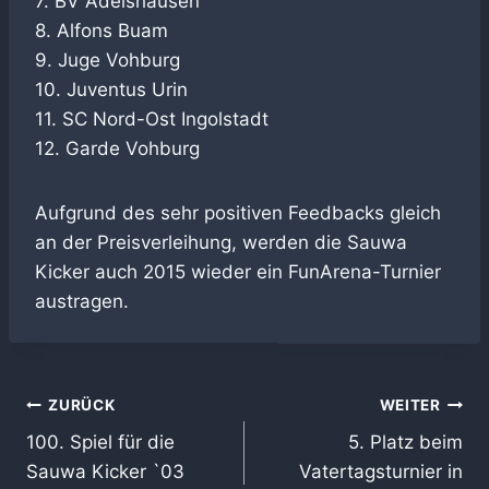
7. BV Adelshausen
8. Alfons Buam
9. Juge Vohburg
10. Juventus Urin
11. SC Nord-Ost Ingolstadt
12. Garde Vohburg
Aufgrund des sehr positiven Feedbacks gleich
an der Preisverleihung, werden die Sauwa
Kicker auch 2015 wieder ein FunArena-Turnier
austragen.
Beitragsnavigation
ZURÜCK
WEITER
100. Spiel für die
5. Platz beim
Sauwa Kicker `03
Vatertagsturnier in