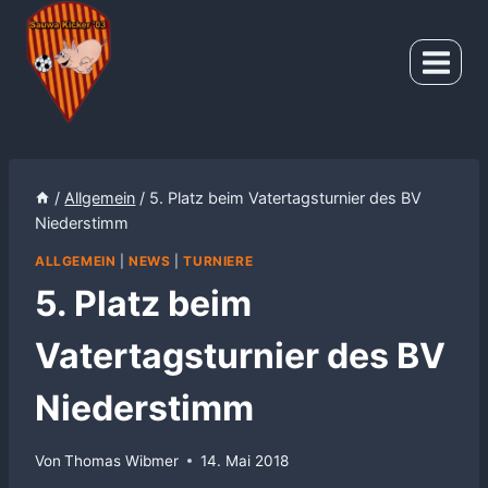
Zum
Inhalt
springen
/
Allgemein
/
5. Platz beim Vatertagsturnier des BV
Niederstimm
ALLGEMEIN
|
NEWS
|
TURNIERE
5. Platz beim
Vatertagsturnier des BV
Niederstimm
Von
Thomas Wibmer
14. Mai 2018