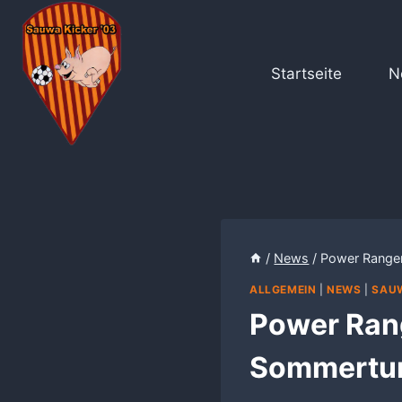
Zum
Inhalt
springen
Startseite
N
/
News
/
Power Ranger
ALLGEMEIN
|
NEWS
|
SAUW
Power Ran
Sommertur