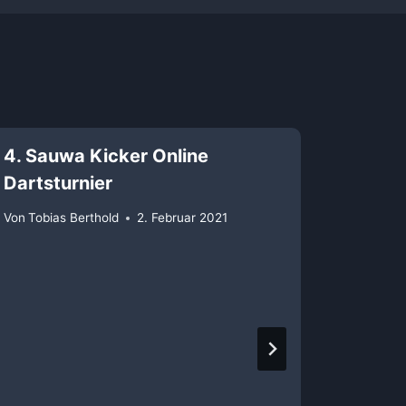
4. Sauwa Kicker Online
SAUW
Dartsturnier
Von
Tobi
Von
Tobias Berthold
2. Februar 2021