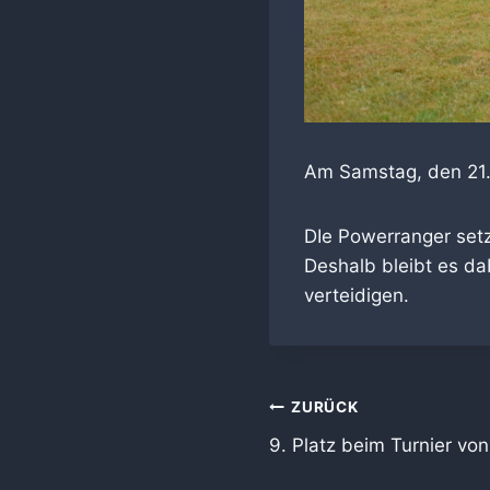
Am Samstag, den 21.0
DIe Powerranger setz
Deshalb bleibt es dab
verteidigen.
Beitragsnaviga
ZURÜCK
9. Platz beim Turnier v